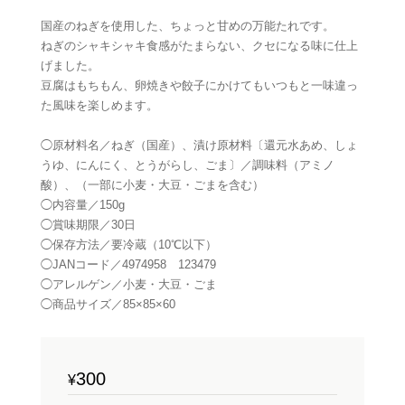
国産のねぎを使用した、ちょっと甘めの万能たれです。
ねぎのシャキシャキ食感がたまらない、クセになる味に仕上
げました。
豆腐はもちもん、卵焼きや餃子にかけてもいつもと一味違っ
た風味を楽しめます。
◯原材料名／ねぎ（国産）、漬け原材料〔還元水あめ、しょ
うゆ、にんにく、とうがらし、ごま〕／調味料（アミノ
酸）、（一部に小麦・大豆・ごまを含む）
◯内容量／150g
◯賞味期限／30日
◯保存方法／要冷蔵（10℃以下）
◯JANコード／4974958 123479
◯アレルゲン／小麦・大豆・ごま
◯商品サイズ／85×85×60
300
¥